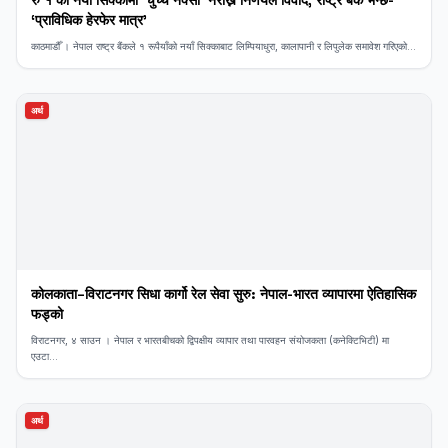
‘प्राविधिक हेरफेर मात्र’
काठमाडौँ । नेपाल राष्ट्र बैंकले १ रूपैयाँको नयाँ सिक्काबाट लिम्पियाधुरा, कालापानी र लिपुलेक समावेश गरिएको...
अर्थ
कोलकाता–विराटनगर सिधा कार्गो रेल सेवा सुरु: नेपाल-भारत व्यापारमा ऐतिहासिक
फड्को
विराटनगर, ४ साउन । नेपाल र भारतबीचको द्विपक्षीय व्यापार तथा पारवहन संयोजकता (कनेक्टिभिटी) मा
एउटा...
अर्थ