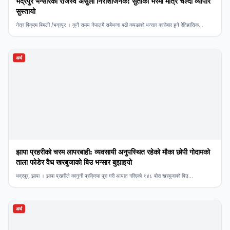
भद्रपुर भन्सारको राजस्व असुली निराशाजनक: सुर्तीको भरमा मात्र चल्दा व्यापार
सुस्तायो
नेत्र बिक्रम बिमली /भद्रपुर । कुनै समय नेपालमै सबैभन्दा बढी कपडाको भन्सार कारोबार हुने ऐतिहासिक...
अर्थ
झापा प्रहरीको चरम लापरबाही: व्यवसायी अनुपस्थित रहेको मौका छोपी गोदामको
ताला फोडेर वैध खरबुजाको बिउ भन्सार बुझाइयो
भद्रपुर, झापा । झापा प्रहरीले कानुनी प्रक्रिया पूरा गरी आयात गरिएको ९४८ बोरा खरबुजाको बिउ...
अर्थ