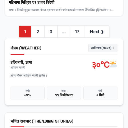
महिनामा भित्रिए ९१ हजार विदेशी
झापा । छिमेकी मुलुक भारतबाट नेपाल भ्रमणमा आउने पर्यटकहरूको संख्यामा ऐतिहासिक वृद्धि भएको छ ।...
1
2
3
…
17
Next ❯
मौसम (WEATHER)
अर्को शहर (Next)
३०°C
हल्दिबारी, झापा
आंशिक बदली
आज मौसम आंशिक बदली रहनेछ।
नमी:
हावा:
वर्षा:
८४%
११ किमी/घन्टा
० मिमी
चर्चित समाचार (TRENDING STORIES)