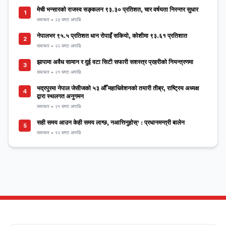
मेची भन्सारको राजस्व सङ्कलन ९३.३० प्रतिशत, चार वर्षयता निरन्तर सुधार
1
समाचार • २३ घण्टा अगाडि
नेपालभर ९५.५ प्रतिशत धान रोपाइँ सकियो, कोशीमा ९३.६१ प्रतिशात
2
समाचार • २२ घण्टा अगाडि
झापामा अवैध सामान र दुई वटा सिटी सफारी सशस्त्र प्रहरीको नियन्त्रणमा
3
समाचार • २१ घण्टा अगाडि
भद्रपुरमा नेपाल जेसीजको ५३ औँ महाधिवेशनको तयारी तीब्र, राष्ट्रिय अध्यक्ष
4
द्वारा स्थलगत अनुगमन
समाचार • २१ घण्टा अगाडि
सही समय आउन केही समय लाग्छ, नआत्तिनुहोस्’ : प्रधानमन्त्री बालेन
5
समाचार • १२ घण्टा अगाडि