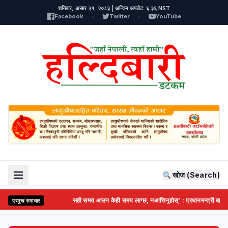
शनिबार, असार २१, २०८३ | अन्तिम अपडेट: ६:३६ NST
Facebook
•
Twitter
•
YouTube
खोज (Search)
सही समय आउन केही समय लाग्छ, नआत्तिनुहोस्’ : प्रधानमन्त्री बालेन
प्रमूख समाचार
●