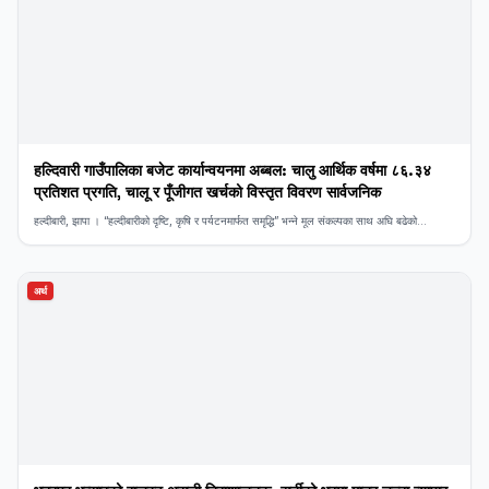
हल्दिवारी गाउँपालिका बजेट कार्यान्वयनमा अब्बल: चालु आर्थिक वर्षमा ८६.३४
प्रतिशत प्रगति, चालू र पूँजीगत खर्चको विस्तृत विवरण सार्वजनिक
हल्दीबारी, झापा । “हल्दीबारीको दृष्टि, कृषि र पर्यटनमार्फत समृद्धि” भन्ने मूल संकल्पका साथ अघि बढेको...
अर्थ