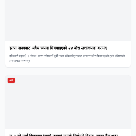
झापा नाकाबाट अवैध रूपमा भित्र्याइएको २४ बोरा लत्ताकपडा बरामद
हल्दिबारी (झापा) । नेपाल-भारत सीमावर्ती पूर्वी नाका काँकडभिट्टाबाट भन्सार छलेर भित्र्याइएको ठूलो परिमाणको
लत्ताकपडा सशस्त्र...
अर्थ
​रु १ को नयाँ सिक्कामा ‘चुच्चे नक्सा’ नराख्ने निर्णयले विवाद, राष्ट्र बैंक भन्छ-