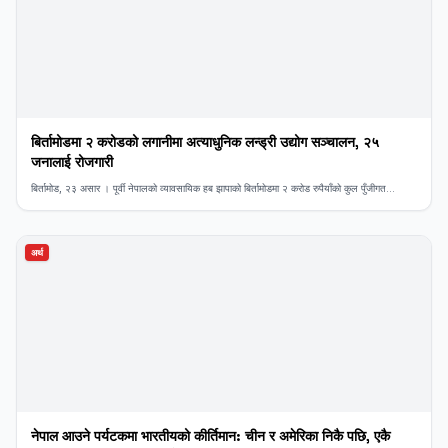
बिर्तामोडमा २ करोडको लगानीमा अत्याधुनिक लन्ड्री उद्योग सञ्चालन, २५
जनालाई रोजगारी
बिर्तामोड, २३ असार । पूर्वी नेपालको व्यावसायिक हब झापाको बिर्तामोडमा २ करोड रुपैयाँको कुल पुँजीगत...
अर्थ
नेपाल आउने पर्यटकमा भारतीयको कीर्तिमान: चीन र अमेरिका निकै पछि, एकै