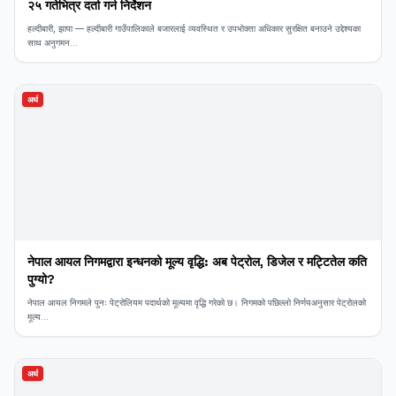
२५ गतेभित्र दर्ता गर्न निर्देशन
​हल्दीबारी, झापा — हल्दीबारी गाउँपालिकाले बजारलाई व्यवस्थित र उपभोक्ता अधिकार सुरक्षित बनाउने उद्देश्यका
साथ अनुगमन...
अर्थ
नेपाल आयल निगमद्वारा इन्धनको मूल्य वृद्धि: अब पेट्रोल, डिजेल र मट्टितेल कति
पुग्यो?
नेपाल आयल निगमले पुनः पेट्रोलियम पदार्थको मूल्यमा वृद्धि गरेको छ। निगमको पछिल्लो निर्णयअनुसार पेट्रोलको
मूल्य...
अर्थ