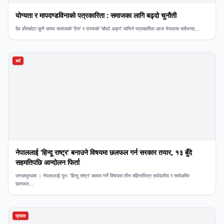
योग्यता र मापदण्डविनाको पत्रकारिता : समाजका लागि बढ्दो चुनौती
देव वाँस्कोटा कुनै समय समाजको ‘ऐना’ र राज्यको ‘चौथो अङ्ग’ मानिने पत्रकारिता आज नेपालमा सबैभन्दा...
धर्म
नेपाललाई ‘हिन्दू राष्ट्र’ बनाउने विषयमा छलफल गर्न सरकार तयार, १३ बुँदे
सहमतिपछि आन्दोलन फिर्ता
जनकपुरधाम । नेपाललाई पुनः ‘हिन्दू राष्ट्र’ कायम गर्ने विषयमा तीन महिनाभित्र सर्वदलीय र सर्वपक्षीय
छलफल...
प्रवास