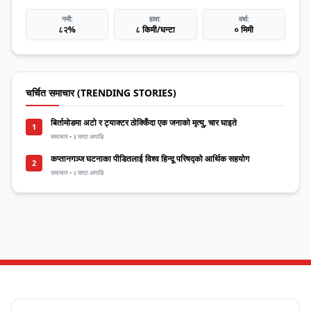
नमी:
हावा:
वर्षा:
८२%
८ किमी/घन्टा
० मिमी
चर्चित समाचार (TRENDING STORIES)
बिर्तामोडमा अटो र ट्याक्टर ठोक्किँदा एक जनाको मृत्यु, चार घाइते
1
समाचार • ३ घण्टा अगाडि
कप्तानगञ्ज घटनाका पीडितलाई विश्व हिन्दू परिषद्को आर्थिक सहयोग
2
समाचार • २ घण्टा अगाडि