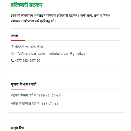
हल्दिबारी डटकम
झापाको लोकप्रिय अनलाइन पत्रिका हल्दिबारी डटकम। हामी सत्य, तथ्य र निष्पक्ष
समाचार सम्प्रेषणमा सधैं प्रतिबद्ध छौं।
सम्पर्क
हल्दिबारी-०४, झापा, नेपाल
info@haldibari.com, mediahaldibari@gmail.com
+977 9824997120
सूचना विभाग र दर्ता
सूचना विभाग दर्ता नं: ३१२०/२०८२-८३
•
प्रेस काउन्सिल दर्ता नं: ४३१०/२०८३
•
हाम्रो टिम