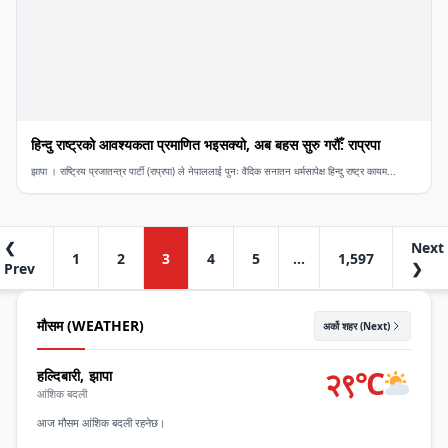
हिन्दु राष्ट्रको आवश्यकता प्रमाणित भइसक्यो, अब बहस सुरु गरौँ: राप्रपा
झापा । राष्ट्रिय प्रजातन्त्र पार्टी (राप्रपा) ले नेपाललाई पुनः वैदिक सनातन धर्मसापेक्ष हिन्दु राष्ट्र कायम...
❮
Next
1
2
3
4
5
…
1,597
Prev
❯
मौसम (WEATHER)
अर्को शहर (Next)
२९°C
हल्दिबारी, झापा
आंशिक बदली
आज मौसम आंशिक बदली रहनेछ।