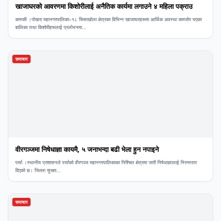
खाजाघरको आवरणमा किशोरीलाई अनैतिक कार्यमा लगाउने ४ महिला पक्राउ
कास्की ।पोखरा महानगरपालिका–१८ चिसाखोला क्षेत्रका विभिन्न खाजाघरहरूमा आर्थिक अवस्था कमजोर भएका
बालिका तथा किशोरीहरूलाई प्रलोभनमा...
समाचार
वीरगञ्जमा निषेधाज्ञा कायमै, ५ जनाभन्दा बढी भेला हुन नपाइने
​पर्सा ।स्थानीय प्रशासनले पर्साको वीरगञ्ज महानगरपालिकाका निश्चित क्षेत्रमा जारी निषेधाज्ञालाई निरन्तरता
दिएको छ। जिल्ला सुरक्षा...
समाचार