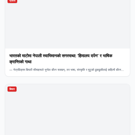
प्रवास
भारतको माटोमा नेपाली स्वाभिमानको सगरमाथा: ‘हिमालय दर्पण’ र भाषिक
क्रान्तिको गाथा
— नेत्रविक्रम बिमली ​सीमाहरूले भूगोल बाँध्न सक्छन्, तर भाषा, संस्कृति र मुटुको ढुकढुकीलाई कहिल्यै बाँध्न...
बिचार