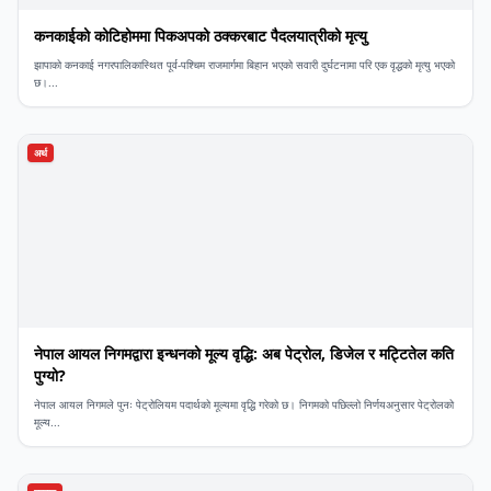
कनकाईको कोटिहोममा पिकअपको ठक्करबाट पैदलयात्रीको मृत्यु
झापाको कनकाई नगरपालिकास्थित पूर्व-पश्चिम राजमार्गमा बिहान भएको सवारी दुर्घटनामा परि एक वृद्धको मृत्यु भएको
छ।...
अर्थ
नेपाल आयल निगमद्वारा इन्धनको मूल्य वृद्धि: अब पेट्रोल, डिजेल र मट्टितेल कति
पुग्यो?
नेपाल आयल निगमले पुनः पेट्रोलियम पदार्थको मूल्यमा वृद्धि गरेको छ। निगमको पछिल्लो निर्णयअनुसार पेट्रोलको
मूल्य...