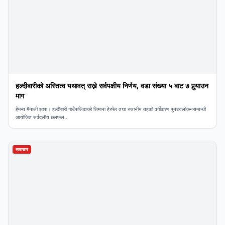
हल्दीबारीको अस्तित्व यथावत् राख्ने सर्वपक्षीय निर्णय, वडा संख्या ५ बाट ७ पुर्‍याउन
माग
हेमन्त मैनाली ​झापा। हल्दीबारी गाउँपालिकाको सिमाना हेरफेर तथा स्थानीय तहको वर्गीकरण पुनरावलोकनसम्बन्धी
आयोजित सर्वदलीय छलफल...
समाचार