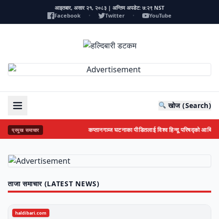
आइतबार, असार २१, २०८३ | अन्तिम अपडेट: ७:२९ NST
Facebook
•
Twitter
•
YouTube
खोज (Search)
कप्तानगञ्ज घटनाका पीडितलाई विश्व हिन्दू परिषद्को आर्थिक स
प्रमूख समाचार
ताजा समाचार (LATEST NEWS)
haldibari.com