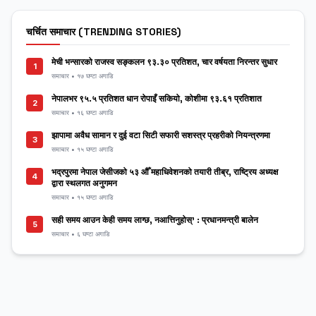
चर्चित समाचार (TRENDING STORIES)
मेची भन्सारको राजस्व सङ्कलन ९३.३० प्रतिशत, चार वर्षयता निरन्तर सुधार
1
समाचार • १७ घण्टा अगाडि
नेपालभर ९५.५ प्रतिशत धान रोपाइँ सकियो, कोशीमा ९३.६१ प्रतिशात
2
समाचार • १६ घण्टा अगाडि
झापामा अवैध सामान र दुई वटा सिटी सफारी सशस्त्र प्रहरीको नियन्त्रणमा
3
समाचार • १५ घण्टा अगाडि
भद्रपुरमा नेपाल जेसीजको ५३ औँ महाधिवेशनको तयारी तीब्र, राष्ट्रिय अध्यक्ष
4
द्वारा स्थलगत अनुगमन
समाचार • १५ घण्टा अगाडि
सही समय आउन केही समय लाग्छ, नआत्तिनुहोस्’ : प्रधानमन्त्री बालेन
5
समाचार • ६ घण्टा अगाडि