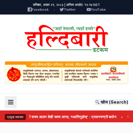
शनिबार, असार २१, २०८३ | अन्तिम अपडेट: १२:१४ NST
Facebook
•
Twitter
•
YouTube
खोज (Search)
सही समय आउन केही समय लाग्छ, नआत्तिनुहोस्’ : प्रधानमन्त्री बालेन
भद्रपुरमा ने
प्रमूख समाचार
●