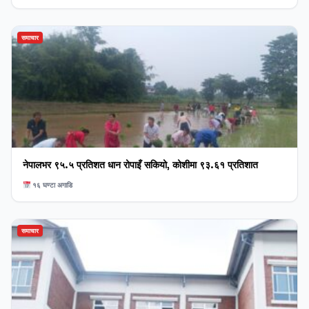
समाचार
नेपालभर ९५.५ प्रतिशत धान रोपाइँ सकियो, कोशीमा ९३.६१ प्रतिशात
१६ घण्टा अगाडि
समाचार