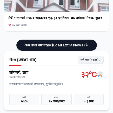
मेची भन्सारको राजस्व सङ्कलन ९३.३० प्रतिशत, चार वर्षयता निरन्तर सुधार
१७ घण्टा अगाडि
अन्य ताजा समाचारहरू (Load Extra News)
मौसम (WEATHER)
अर्को शहर (Next)
३२°C
हल्दिबारी, झापा
चट्याङसहित वर्षा
खराब मौसम र चट्याङको सम्भावना छ, सुरक्षित रहनुहोला।
नमी:
हावा:
वर्षा:
७१%
१५ किमी/घन्टा
०.३ मिमी